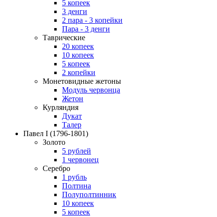
5 копеек
3 денги
2 пара - 3 копейки
Пара - 3 денги
Таврические
20 копеек
10 копеек
5 копеек
2 копейки
Монетовидные жетоны
Модуль червонца
Жетон
Курляндия
Дукат
Талер
Павел I
(1796-1801)
Золото
5 рублей
1 червонец
Серебро
1 рубль
Полтина
Полуполтинник
10 копеек
5 копеек