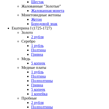
Шестак
Жалованные "Золотые"
Жалованная монета
Монетовидные жетоны
Жетон
Бородовой знак
Екатерина I
(1725-1727)
Золото
2 рубля
Серебро
1 рубль
Полтина
Гривна
Медь
5 копеек
Медные платы
1 рубль
Полтина
Полполтины
Гривна
5 копеек
1 копейка
Пробные
2 рубля
Полполтины