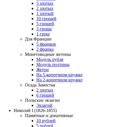
5 злотых
2 злотых
1 злотый
10 грошей
5 грошей
3 гроша
1 грош
Для Франции
5 франков
2 франка
Монетовидные жетоны
Модуль рубля
Модуль полтины
Жетон
На 5-копеечном кружке
На 2-копеечном кружке
Осада Замостья
2 злотых
6 грошей
Польские экзагии
Экзагий
Николай I
(1826-1855)
Памятные и донативные
10 рублей
5 рублей