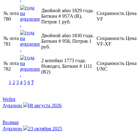
Двойной абаз 1829 года.
№ лота
Сохранность
Цена
Биткин # 957A (R),
780
VF
Петров 1 руб.
Двойной абаз 1830 года.
№ лота
Сохранность
Цена
Биткин # 958, Петров 1
781
VF-XF
руб.
2 копейки 1773 года.
№ лота
Сохранность
Цена
Новодел, Биткин # 1111
782
UNC
(R2)
1
2
3
4
5
6
7
Wellot
Аукцион
08 августа 2026
Волмар
Аукцион
23 октября 2025