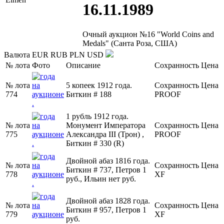
16.11.1989
Очный аукцион №16 "World Coins and
Medals" (Санта Роза, США)
Валюта
EUR
RUB
PLN
USD
№ лота
Фото
Описание
Сохранность
Цена
№ лота
5 копеек 1912 года.
Сохранность
Цена
774
Биткин # 188
PROOF
1 рубль 1912 года.
№ лота
Монумент Императора
Сохранность
Цена
775
Александра III (Трон) ,
PROOF
Биткин # 330 (R)
Двойной абаз 1816 года.
№ лота
Сохранность
Цена
Биткин # 737, Петров 1
778
XF
руб., Ильин нет руб.
Двойной абаз 1828 года.
№ лота
Сохранность
Цена
Биткин # 957, Петров 1
779
XF
руб.