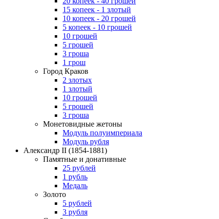
20 копеек - 40 грошей
15 копеек - 1 злотый
10 копеек - 20 грошей
5 копеек - 10 грошей
10 грошей
5 грошей
3 гроша
1 грош
Город Краков
2 злотых
1 злотый
10 грошей
5 грошей
3 гроша
Монетовидные жетоны
Модуль полуимпериала
Модуль рубля
Александр II
(1854-1881)
Памятные и донативные
25 рублей
1 рубль
Медаль
Золото
5 рублей
3 рубля