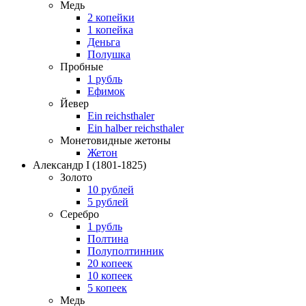
Медь
2 копейки
1 копейка
Деньга
Полушка
Пробные
1 рубль
Ефимок
Йевер
Ein reichsthaler
Ein halber reichsthaler
Монетовидные жетоны
Жетон
Александр I
(1801-1825)
Золото
10 рублей
5 рублей
Серебро
1 рубль
Полтина
Полуполтинник
20 копеек
10 копеек
5 копеек
Медь