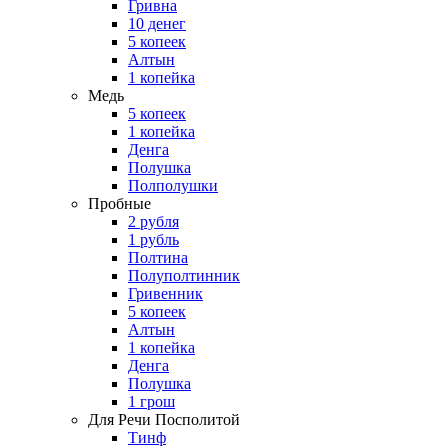
Гривна
10 денег
5 копеек
Алтын
1 копейка
Медь
5 копеек
1 копейка
Денга
Полушка
Полполушки
Пробные
2 рубля
1 рубль
Полтина
Полуполтинник
Гривенник
5 копеек
Алтын
1 копейка
Денга
Полушка
1 грош
Для Речи Посполитой
Тинф