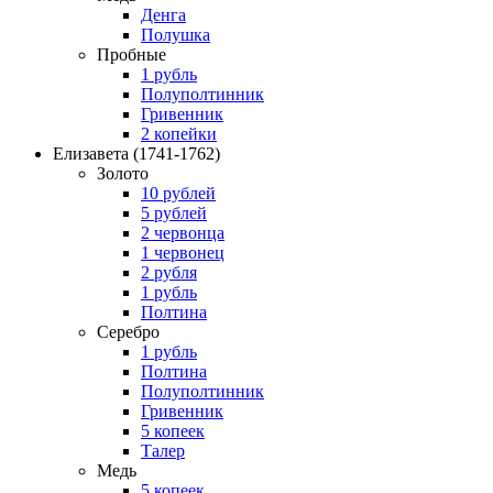
Денга
Полушка
Пробные
1 рубль
Полуполтинник
Гривенник
2 копейки
Елизавета
(1741-1762)
Золото
10 рублей
5 рублей
2 червонца
1 червонец
2 рубля
1 рубль
Полтина
Серебро
1 рубль
Полтина
Полуполтинник
Гривенник
5 копеек
Талер
Медь
5 копеек