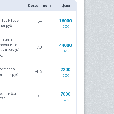
Сохранность
Цена
16000
л 1851-1858,
XF
нет руб.
CZK
В память
44000
асовни на
AU
н # 895 (R),
CZK
б.
2200
вост орла
VF-XF
етров 2 руб.
CZK
7000
рона и бант
XF
 278
CZK