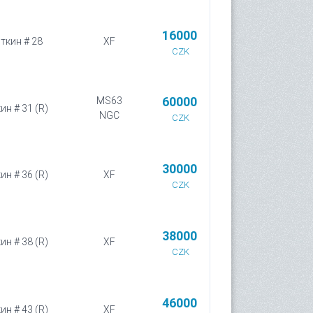
16000
иткин # 28
XF
CZK
60000
MS63
ин # 31 (R)
NGC
CZK
30000
ин # 36 (R)
XF
CZK
38000
ин # 38 (R)
XF
CZK
46000
ин # 43 (R)
XF