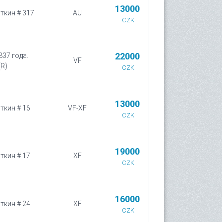
13000
иткин # 317
AU
CZK
22000
837 года.
VF
(R)
CZK
13000
иткин # 16
VF-XF
CZK
19000
иткин # 17
XF
CZK
16000
иткин # 24
XF
CZK