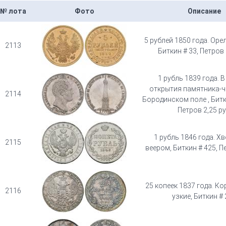
№ лота
Фото
Описание
5 рублей 1850 года. Оре
2113
Биткин # 33, Петров 
1 рубль 1839 года. 
открытия памятника-ч
2114
Бородинском поле , Битки
Петров 2,25 ру
1 рубль 1846 года. Х
2115
веером, Биткин # 425, П
25 копеек 1837 года. Ко
2116
узкие, Биткин #