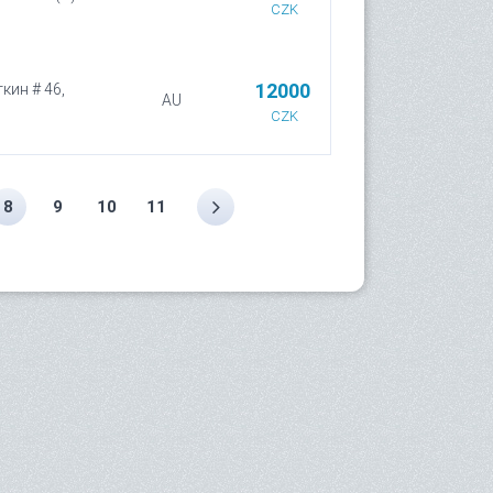
CZK
12000
кин # 46,
AU
.
CZK
8
9
10
11