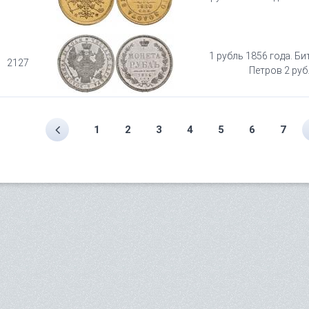
1 рубль 1856 года. Бит
2127
Петров 2 руб
1
2
3
4
5
6
7