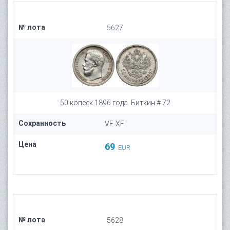
№ лота
5627
50 копеек 1896 года. Биткин # 72
Сохранность
VF-XF
Цена
69
EUR
№ лота
5628