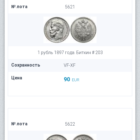
№ лота
5621
1 рубль 1897 года. Биткин # 203
Сохранность
VF-XF
Цена
90
EUR
№ лота
5622