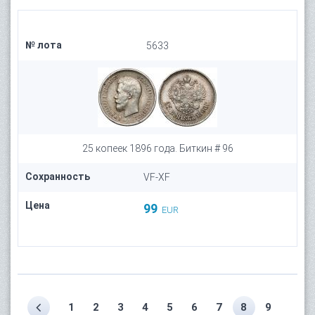
№ лота
5633
25 копеек 1896 года. Биткин # 96
Сохранность
VF-XF
Цена
99
EUR
1
2
3
4
5
6
7
8
9