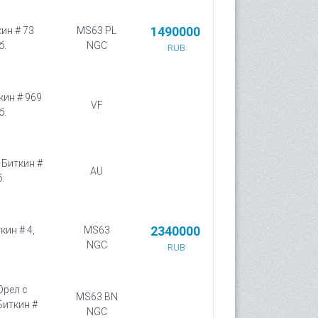
1490000
кин # 73
MS63 PL
б.
NGC
RUB
кин # 969
VF
б.
 Биткин #
AU
.
2340000
кин # 4,
MS63
NGC
RUB
Орел с
MS63 BN
Биткин #
NGC