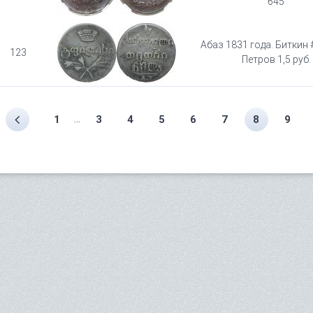
645
Абаз 1831 года. Биткин #
123
Петров 1,5 руб.
...
1
3
4
5
6
7
8
9