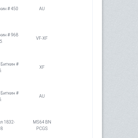
кин # 450
AU
кин # 968
VF-XF
б.
 Биткин #
XF
.
 Биткин #
AU
.
ел 1832-
MS64 BN
98
PCGS