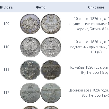
№ лота
Фото
Описание
10 копеек 1826 года. 
109
опущенными крыльями 
корона, Биткин # 14
10 копеек 1826 года. 
110
поднятыми крыльями , 
101 (R)
Полуабаз 1826 года. Бит
111
(R), Петров 1,5 ру
Двойной абаз 1826 года.
112
955, Петров 1 руб