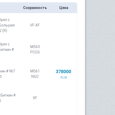
Сохранность
Цена
Орел с
Большая
VF-XF
2 (R)
Орел с
MS63
Биткин #
PCGS
378000
кин # 967
MS61
б.
NGC
RUB
 Биткин #
XF
.