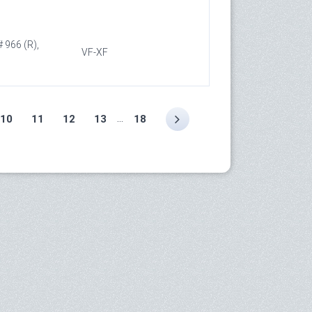
 966 (R),
VF-XF
...
10
11
12
13
18