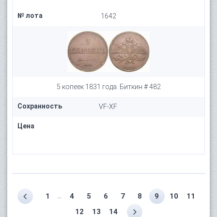
№ лота
1642
5 копеек 1831 года. Биткин # 482
Сохранность
VF-XF
Цена
...
1
4
5
6
7
8
9
10
11
12
13
14