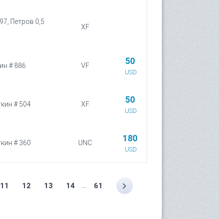
97, Петров 0,5
XF
50
ин # 886
VF
USD
50
ткин # 504
XF
USD
180
ткин # 360
UNC
USD
...
11
12
13
14
61