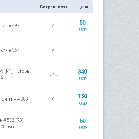
Сохранность
Цена
50
ткин # 497
VF
USD
ткин # 357
VF
340
65 (R1), Петров
UNC
уб.
USD
150
, Биткин # 883
XF
USD
60
 # 502 (R3),
F
 25 руб.
USD