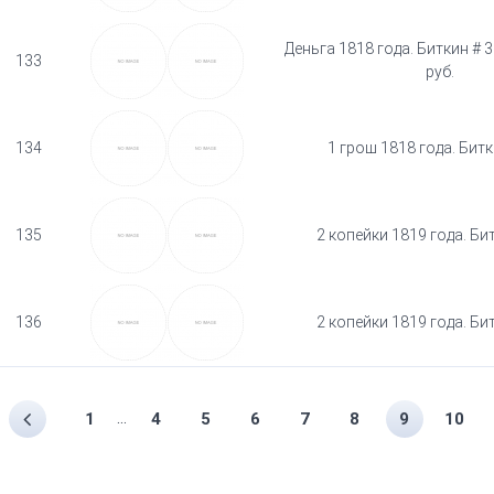
Деньга 1818 года. Биткин # 3
133
руб.
134
1 грош 1818 года. Битк
135
2 копейки 1819 года. Би
136
2 копейки 1819 года. Би
...
1
4
5
6
7
8
9
10