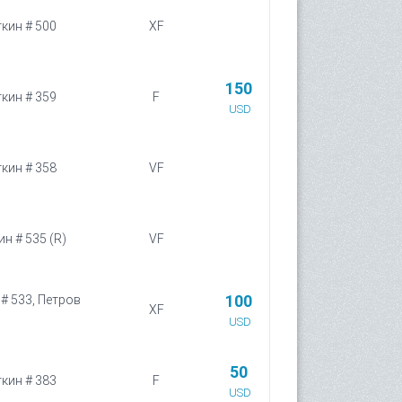
ткин # 500
XF
150
ткин # 359
F
USD
ткин # 358
VF
ин # 535 (R)
VF
100
 # 533, Петров
XF
USD
50
ткин # 383
F
USD