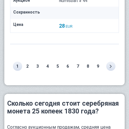
Аукцион
Numisbalt # 44
Сохранность
Цена
28
EUR
1
2
3
4
5
6
7
8
9
Сколько сегодня стоит серебряная
монета 25 копеек 1830 года?
Согласно аукционным продажам, средняя цена