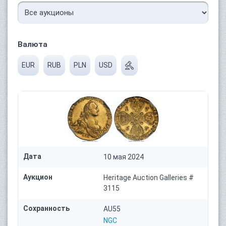
Валюта
EUR
RUB
PLN
USD
Дата
10 мая 2024
Аукцион
Heritage Auction Galleries #
3115
Сохранность
AU55
NGC