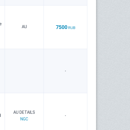
е
7500
AU
RUB
-
AU DETAILS
4
-
NGC