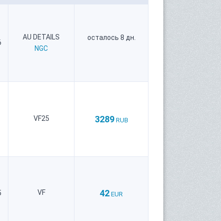
AU DETAILS
осталось 8 дн.
6
NGC
3289
VF25
RUB
42
VF
5
EUR