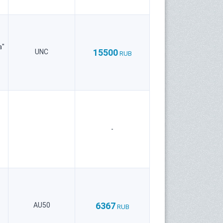
а"
15500
UNC
RUB
-
6367
AU50
RUB