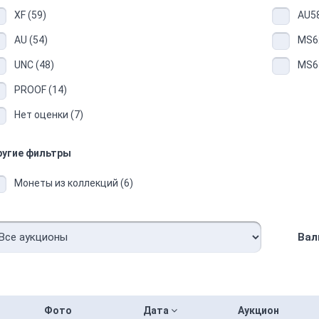
XF (59)
AU58
AU (54)
MS62
UNC (48)
MS63
PROOF (14)
Нет оценки (7)
ругие фильтры
Монеты из коллекций (6)
Вал
Фото
Дата
Аукцион