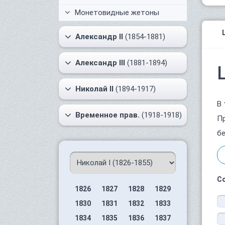
Монетовидные жетоны
Александр II
(1854-1881)
Александр III
(1881-1894)
Николай II
(1894-1917)
В 
Временное прав.
(1918-1918)
Пр
бе
С
1826
1827
1828
1829
1830
1831
1832
1833
1834
1835
1836
1837