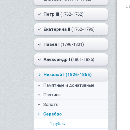
С
Петр III
(1762-1762)
Екатерина II
(1762-1796)
Павел I
(1796-1801)
Александр I
(1801-1825)
Николай I
(1826-1855)
Памятные и донативные
Платина
Золото
Серебро
1 рубль