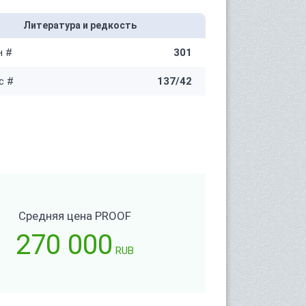
Литература и редкость
н #
301
с #
137/42
Средняя цена PROOF
270 000
RUB