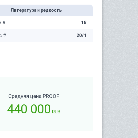
Литература и редкость
н #
18
с #
20/1
Средняя цена PROOF
440 000
RUB