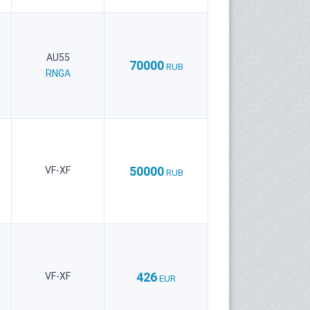
AU55
а
70000
RUB
RNGA
50000
VF-XF
RUB
426
VF-XF
EUR