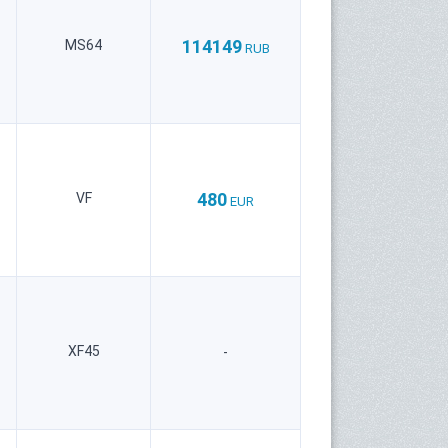
114149
MS64
RUB
480
VF
EUR
XF45
-