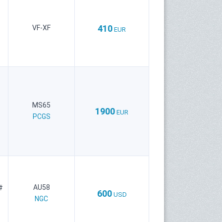
410
VF-XF
EUR
MS65
1900
EUR
PCGS
AU58
#
600
USD
NGC