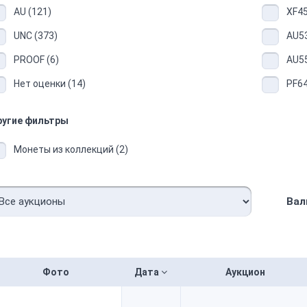
AU (121)
XF45
UNC (373)
AU53
PROOF (6)
AU55
Нет оценки (14)
PF64
ругие фильтры
Монеты из коллекций (2)
Вал
Фото
Дата
Аукцион