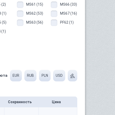
 (2)
MS61 (15)
MS66 (33)
 (1)
MS62 (53)
MS67 (16)
 (5)
MS63 (56)
PF62 (1)
 (1)
юта
EUR
RUB
PLN
USD
Сохранность
Цена