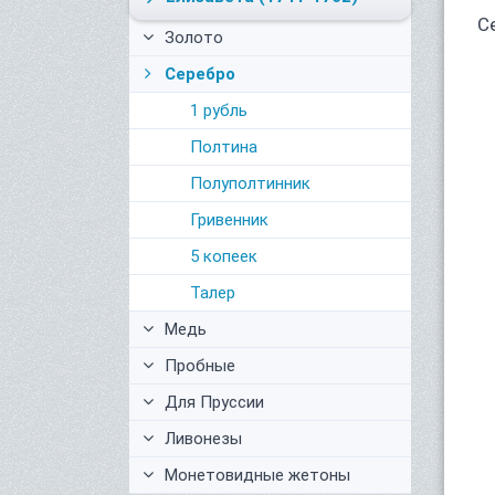
С
Золото
Серебро
1 рубль
Полтина
Полуполтинник
Гривенник
5 копеек
Талер
Медь
Пробные
Для Пруссии
Ливонезы
Монетовидные жетоны