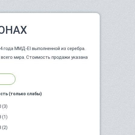
ОНАХ
4 года ММД-ЕI выполненной из серебра.
 всего мира. Стоимость продажи указана
сть (только слабы)
 (3)
 (1)
 (2)