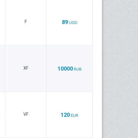
89
F
USD
е
10000
XF
RUB
120
VF
EUR
1