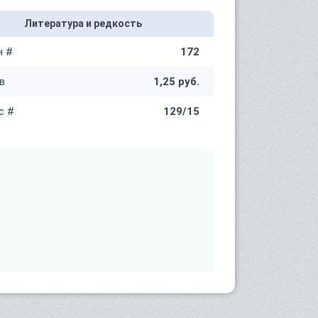
Литература и редкость
н #
172
в
1,25 руб.
с #
129/15