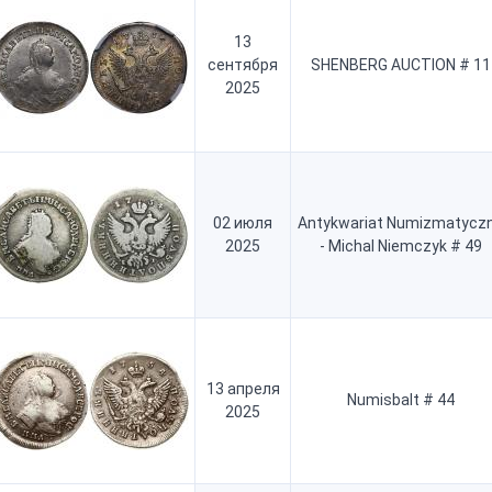
13
сентября
SHENBERG AUCTION # 11
2025
02 июля
Antykwariat Numizmatycz
2025
- Michal Niemczyk # 49
13 апреля
Numisbalt # 44
2025