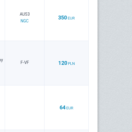
AU53
350
EUR
NGC
ny
120
F-VF
PLN
64
EUR