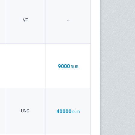
VF
-
9000
RUB
е
40000
UNC
RUB