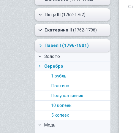
С
Петр III
(1762-1762)
Екатерина II
(1762-1796)
Павел I
(1796-1801)
Золото
Серебро
1 рубль
Полтина
Полуполтинник
10 копеек
5 копеек
Медь