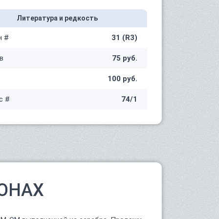
Литература и редкость
н #
31 (R3)
в
75 руб.
100 руб.
с #
74/1
ОНАХ