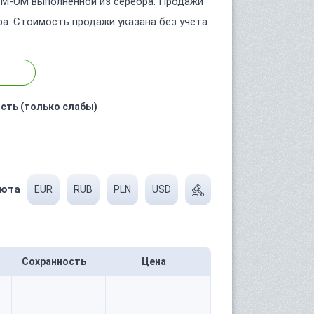
 СМ-ОМ выполненной из серебра. Продажи
ра. Стоимость продажи указана без учета
сть (только слабы)
юта
EUR
RUB
PLN
USD
Сохранность
Цена