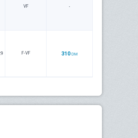
VF
-
310
F-VF
29
DM