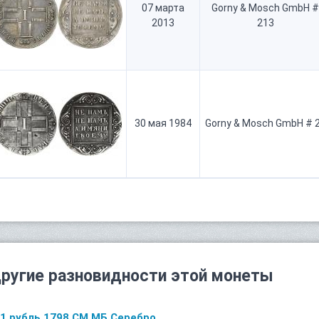
07 марта
Gorny & Mosch GmbH #
2013
213
30 мая 1984
Gorny & Mosch GmbH # 
ругие разновидности этой монеты
1 рубль 1798 СМ МБ Серебро.