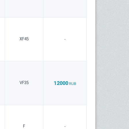
XF45
-
9
12000
VF35
RUB
6
F
-