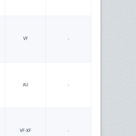
VF
-
AU
-
VF-XF
-