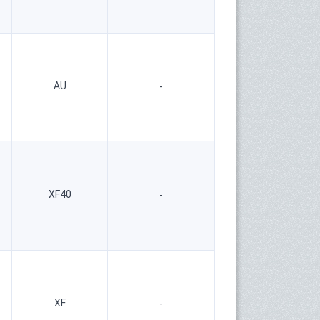
AU
-
XF40
-
XF
-