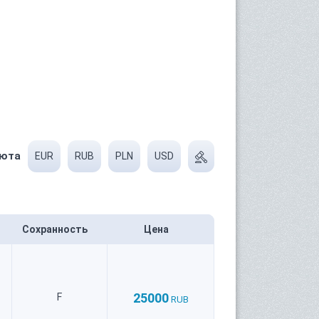
юта
EUR
RUB
PLN
USD
Сохранность
Цена
25000
F
RUB