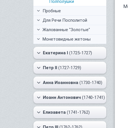
Полполушки
М
Пробные
Для Речи Посполитой
Жалованные "Золотые"
Монетовидные жетоны
Екатерина I
(1725-1727)
Петр II
(1727-1729)
Анна Иоанновна
(1730-1740)
Иоанн Антонович
(1740-1741)
Елизавета
(1741-1762)
Петр III
(1762-1762)