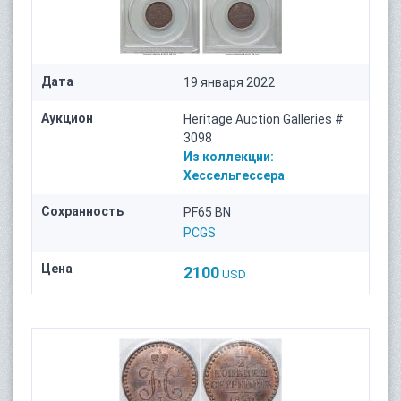
Дата
19 января 2022
Аукцион
Heritage Auction Galleries #
3098
Из коллекции:
Хессельгессера
Сохранность
PF65 BN
PCGS
Цена
2100
USD