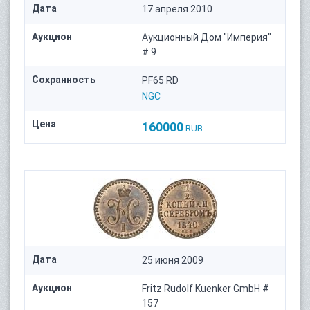
Дата
17 апреля 2010
Аукцион
Аукционный Дом "Империя"
# 9
Сохранность
PF65 RD
NGC
Цена
160000
RUB
Дата
25 июня 2009
Аукцион
Fritz Rudolf Kuenker GmbH #
157