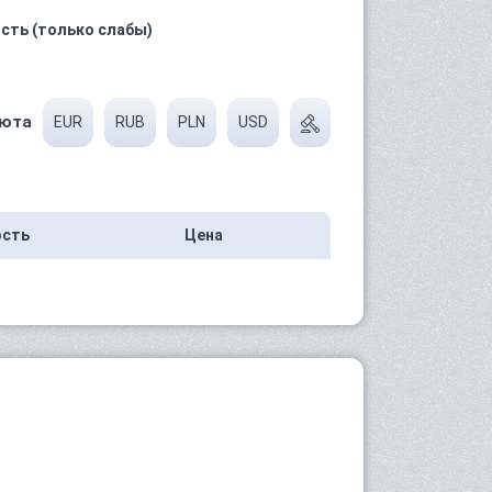
сть (только слабы)
юта
EUR
RUB
PLN
USD
ость
Цена