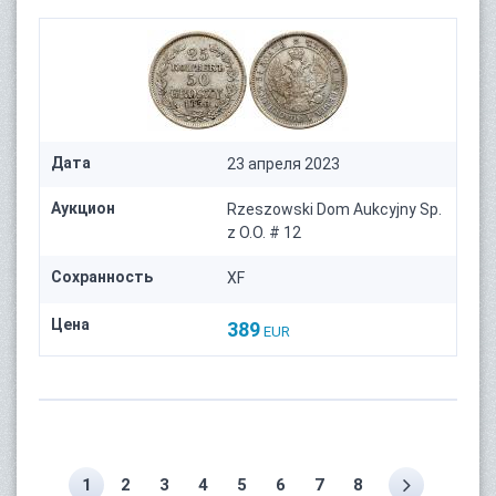
Дата
23 апреля 2023
Аукцион
Rzeszowski Dom Aukcyjny Sp.
z O.O. # 12
Сохранность
XF
Цена
389
EUR
1
2
3
4
5
6
7
8