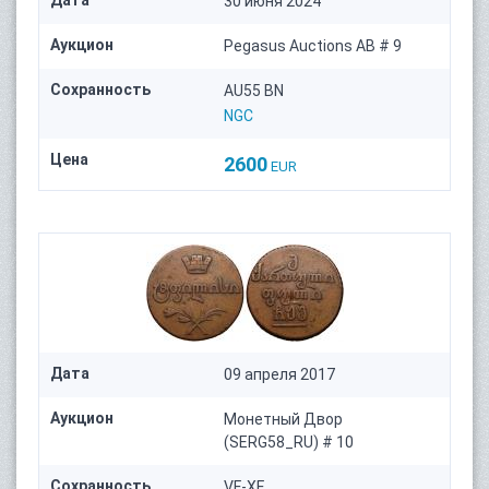
Дата
30 июня 2024
Аукцион
Pegasus Auctions AB # 9
Сохранность
AU55 BN
NGC
Цена
2600
EUR
Дата
09 апреля 2017
Аукцион
Монетный Двор
(SERG58_RU) # 10
Сохранность
VF-XF