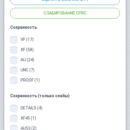
СЛАБИРОВАНИЕ CPRC
Сохранность
VF (17)
XF (58)
AU (24)
UNC (7)
PROOF (1)
Сохранность (только слабы)
DETAILS (4)
XF45 (1)
AU53 (2)