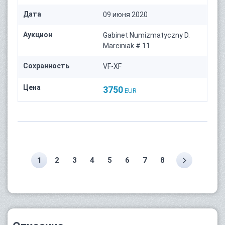
Дата
09 июня 2020
Аукцион
Gabinet Numizmatyczny D.
Marciniak # 11
Сохранность
VF-XF
Цена
3750
EUR
1
2
3
4
5
6
7
8