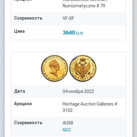
Numizmatyczne # 79
Сохранность
VF-XF
Цена
3640
EUR
Дата
04 ноября 2022
Аукцион
Heritage Auction Galleries #
3102
Сохранность
AU58
NGC