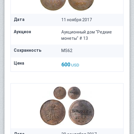
Дата
11 ноября 2017
Аукцион
Аукционный дом "Редкие
монеты" # 13
Сохранность
MS62
Цена
600
USD