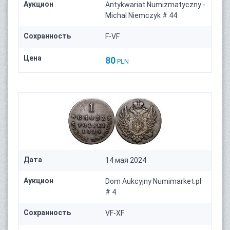
Аукцион
Antykwariat Numizmatyczny -
Michal Niemczyk # 44
Сохранность
F-VF
Цена
80
PLN
Дата
14 мая 2024
Аукцион
Dom Aukcyjny Numimarket.pl
# 4
Сохранность
VF-XF