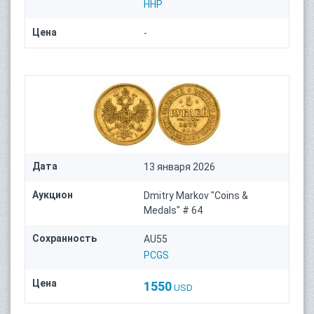
HHP
Цена
-
Дата
13 января 2026
Аукцион
Dmitry Markov "Coins &
Medals" # 64
Сохранность
AU55
PCGS
Цена
1550
USD