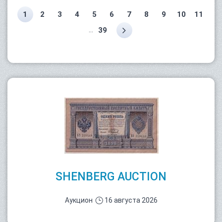
1
2
3
4
5
6
7
8
9
10
11
...
39
SHENBERG AUCTION
Аукцион
16 августа 2026