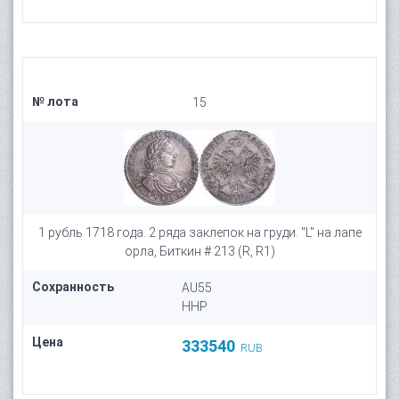
№ лота
15
1 рубль 1718 года. 2 ряда заклепок на груди. "L" на лапе
орла, Биткин # 213 (R, R1)
Сохранность
AU55
HHP
Цена
333540
RUB