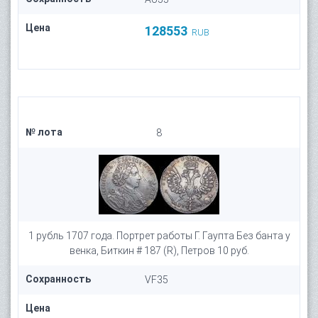
Цена
128553
RUB
№ лота
8
1 рубль 1707 года. Портрет работы Г. Гаупта Без банта у
венка, Биткин # 187 (R), Петров 10 руб.
Сохранность
VF35
Цена