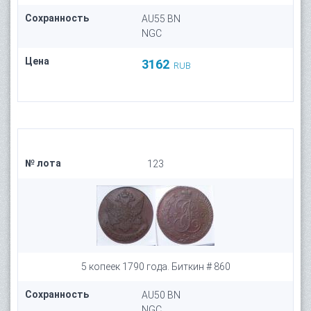
Сохранность
AU55 BN
NGC
Цена
3162
RUB
№ лота
123
5 копеек 1790 года. Биткин # 860
Сохранность
AU50 BN
NGC