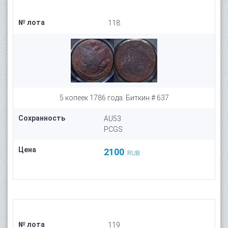
№ лота
118
5 копеек 1786 года. Биткин # 637
Сохранность
AU53
PCGS
Цена
2100
RUB
№ лота
119