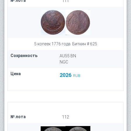
№ лота
111
5 копеек 1776 года. Биткин # 625
Сохранность
AU55 BN
NGC
Цена
2026
RUB
№ лота
112