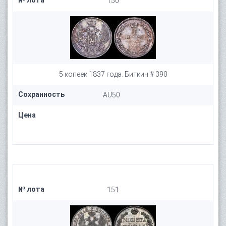
№ лота
150
5 копеек 1837 года. Биткин # 390
Сохранность
AU50
Цена
№ лота
151