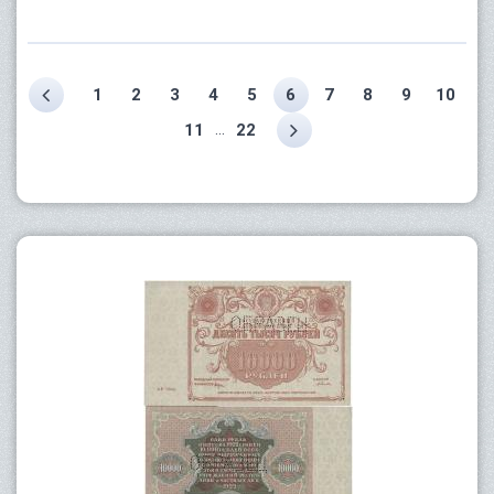
1
2
3
4
5
6
7
8
9
10
...
11
22