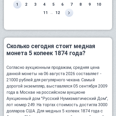
1
2
3
4
5
6
7
8
9
10
...
11
12
Сколько сегодня стоит медная
монета 5 копеек 1874 года?
Согласно аукционным продажам, средняя цена
данной монеты на 06 августа 2026 составляет -
21000 рублей для регулярного чекана. Самый
дорогой экземпляр, выставлялся 05 сентября 2009
года в Москве на российском аукционе
Аукционный дом "Русский Нумизматический Дом",
лот номер 249. На торгах стоимость достигла 3000
долларов США. Для медных 5 копеек 1874 года с