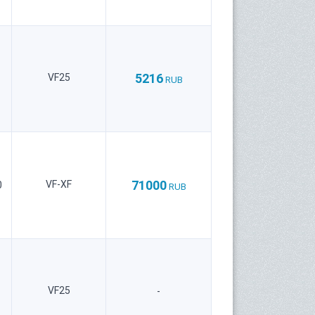
5216
VF25
RUB
71000
VF-XF
0
RUB
VF25
-