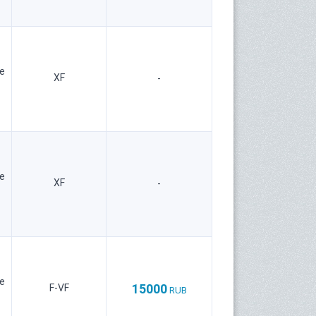
е
XF
-
е
XF
-
е
15000
F-VF
RUB