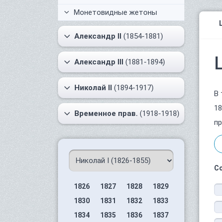
Монетовидные жетоны
Александр II
(1854-1881)
Александр III
(1881-1894)
Николай II
(1894-1917)
В 
18
Временное прав.
(1918-1918)
пр
С
1826
1827
1828
1829
1830
1831
1832
1833
1834
1835
1836
1837