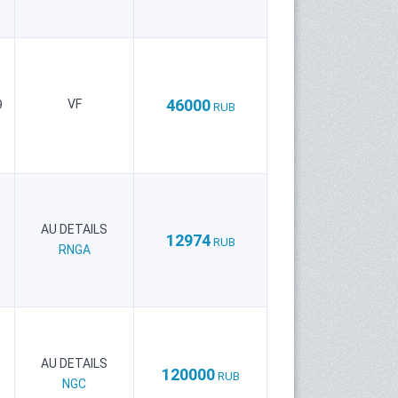
46000
VF
9
RUB
AU DETAILS
12974
RUB
RNGA
AU DETAILS
120000
RUB
NGC