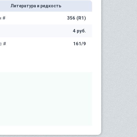
Литература и редкость
н #
356 (R1)
4 руб.
с #
161/9