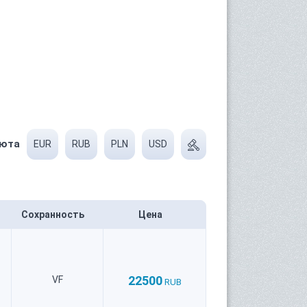
юта
EUR
RUB
PLN
USD
Сохранность
Цена
22500
VF
RUB