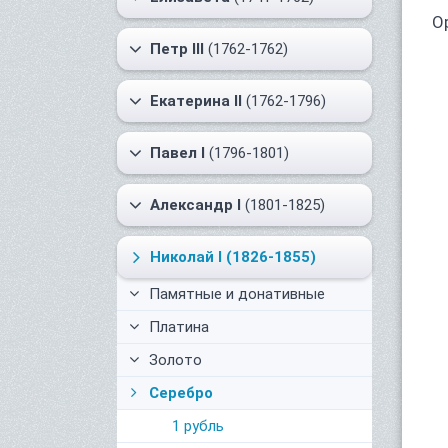
О
Петр III
(1762-1762)
Екатерина II
(1762-1796)
Павел I
(1796-1801)
Александр I
(1801-1825)
Николай I
(1826-1855)
Памятные и донативные
Платина
Золото
Серебро
1 рубль