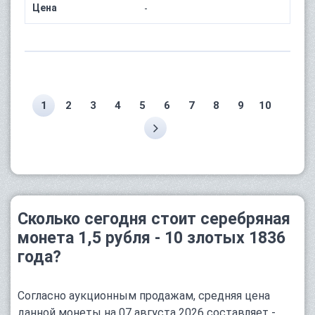
Цена
-
1
2
3
4
5
6
7
8
9
10
Сколько сегодня стоит серебряная
монета 1,5 рубля - 10 злотых 1836
года?
Согласно аукционным продажам, средняя цена
данной монеты на 07 августа 2026 составляет -