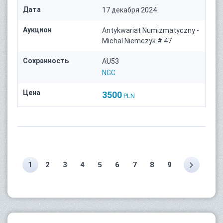
Дата
17 декабря 2024
Аукцион
Antykwariat Numizmatyczny -
Michal Niemczyk # 47
Сохранность
AU53
NGC
Цена
3500
PLN
1
2
3
4
5
6
7
8
9