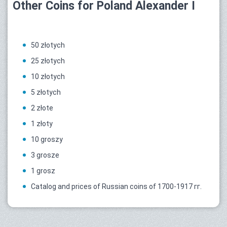
Other Coins for Poland Alexander I
50 złotych
25 złotych
10 złotych
5 złotych
2 złote
1 złoty
10 groszy
3 grosze
1 grosz
Catalog and prices of Russian coins of 1700-1917 гг.