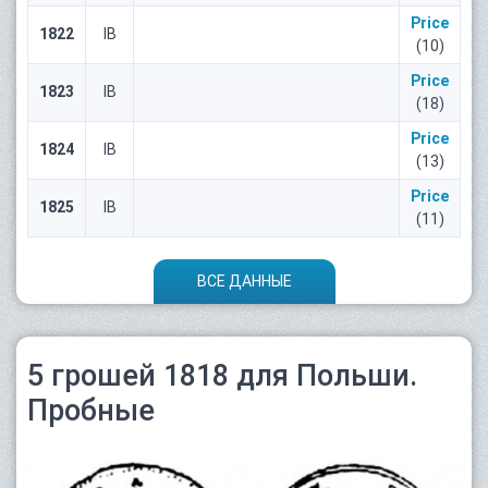
Price
1822
IB
(10)
Price
1823
IB
(18)
Price
1824
IB
(13)
Price
1825
IB
(11)
ВСЕ ДАННЫЕ
5 грошей 1818 для Польши.
Пробные