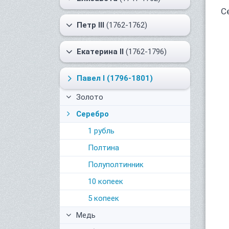
С
Петр III
(1762-1762)
Екатерина II
(1762-1796)
Павел I
(1796-1801)
Золото
Серебро
1 рубль
Полтина
Полуполтинник
10 копеек
5 копеек
Медь