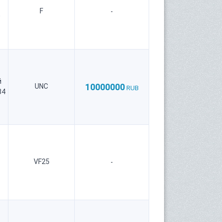
F
-
0
й
10000000
UNC
RUB
84
VF25
-