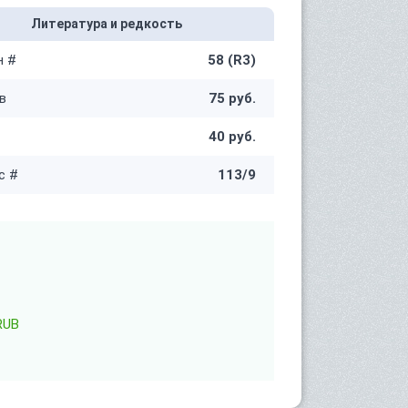
Литература и редкость
н #
58 (R3)
в
75 руб.
40 руб.
с #
113/9
RUB