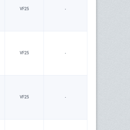
VF25
-
VF25
-
VF25
-