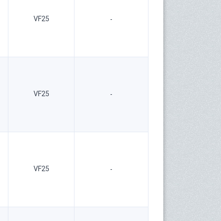
VF25
-
VF25
-
VF25
-