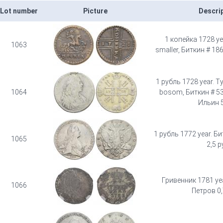
Lot number
Picture
Descri
1 копейка 1728 ye
1063
smaller, Биткин # 186
1 рубль 1728 year. T
1064
bosom, Биткин # 53,
Ильин 5
1 рубль 1772 year. Б
1065
2,5 р
Гривенник 1781 yea
1066
Петров 0,