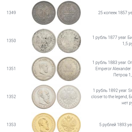
1349
25 копеек 1857 ye
1 рубль 1877 year. Б
1350
1,5 р
1 рубль 1883 year. O
1351
Emperor Alexander II
Петров 1,
1 рубль 1892 year. Sm
1352
closer to the legend, 
нет р
1353
5 рублей 1893 ye