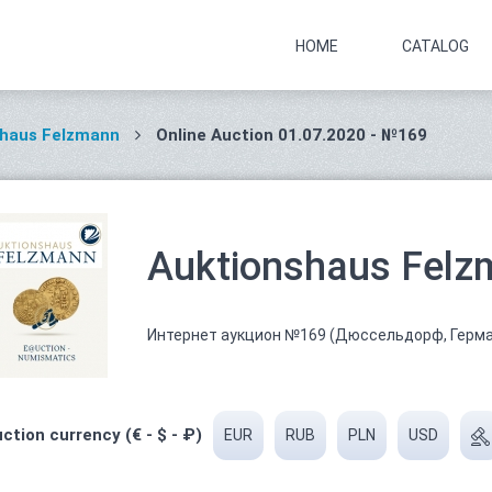
HOME
CATALOG
shaus Felzmann
Online Auction 01.07.2020 - №169
Auktionshaus Felz
Интернет аукцион №169 (Дюссельдорф, Герм
ction currency (€ - $ - ₽)
EUR
RUB
PLN
USD