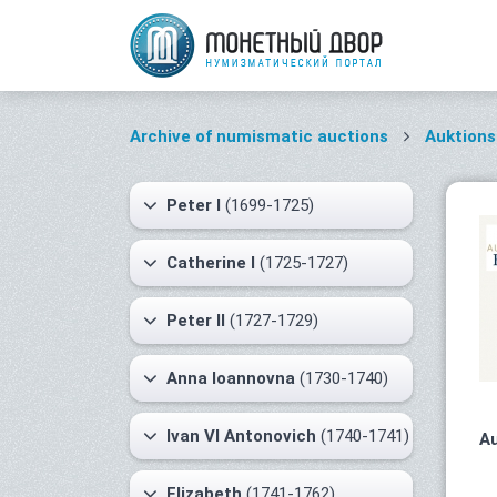
Archive of numismatic auctions
Auktion
Peter I
(1699-1725)
Catherine I
(1725-1727)
Peter II
(1727-1729)
Anna Ioannovna
(1730-1740)
Ivan VI Antonovich
(1740-1741)
Au
Elizabeth
(1741-1762)