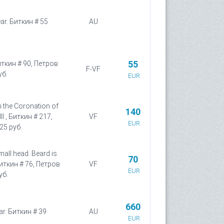
ar. Биткин # 55
AU
55
иткин # 90, Петров
F-VF
уб.
EUR
n the Coronation of
140
I , Биткин # 217,
VF
EUR
25 руб.
all head. Beard is
70
Биткин # 76, Петров
VF
EUR
уб.
660
ar. Биткин # 39
AU
EUR