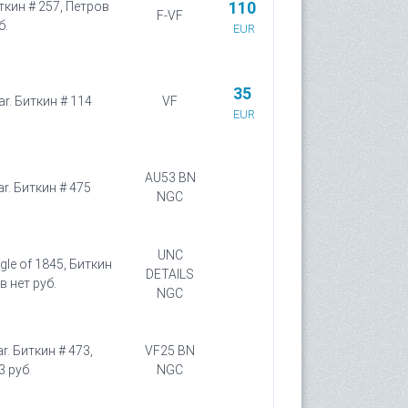
110
иткин # 257, Петров
F-VF
б.
EUR
35
ar. Биткин # 114
VF
EUR
AU53 BN
ar. Биткин # 475
NGC
UNC
agle of 1845, Биткин
DETAILS
в нет руб.
NGC
r. Биткин # 473,
VF25 BN
3 руб.
NGC