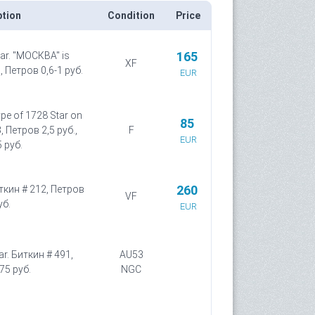
ption
Condition
Price
165
ar. "МОСКВА" is
XF
, Петров 0,6-1 руб.
EUR
ype of 1728 Star on
85
 Петров 2,5 руб.,
F
EUR
 руб.
260
иткин # 212, Петров
VF
уб.
EUR
r. Биткин # 491,
AU53
75 руб.
NGC