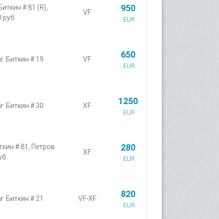
950
Биткин # 81 (R),
VF
 руб.
EUR
650
r. Биткин # 19
VF
EUR
1250
r. Биткин # 30
XF
EUR
280
ткин # 81, Петров
XF
уб.
EUR
820
r. Биткин # 21
VF-XF
EUR