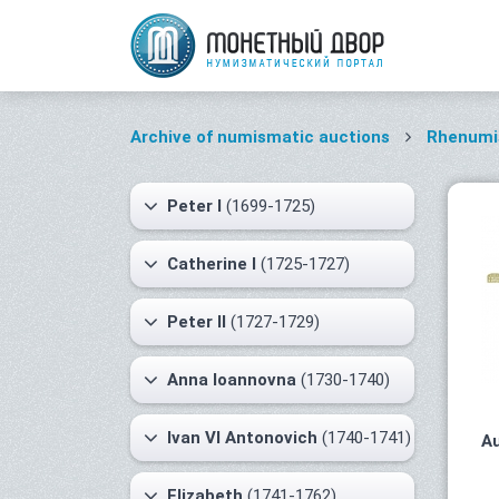
Archive of numismatic auctions
Rhenumis
Peter I
(1699-1725)
Catherine I
(1725-1727)
Peter II
(1727-1729)
Anna Ioannovna
(1730-1740)
Ivan VI Antonovich
(1740-1741)
Au
Elizabeth
(1741-1762)