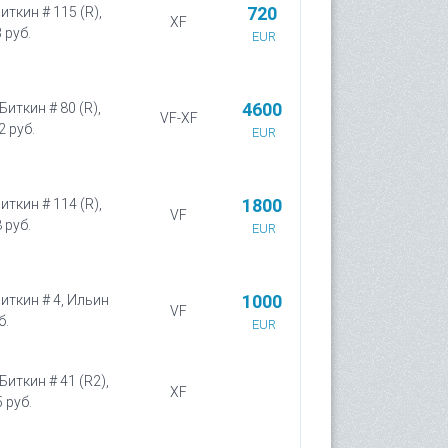
720
иткин # 115 (R),
XF
 руб.
EUR
4600
Биткин # 80 (R),
VF-XF
2 руб.
EUR
1800
иткин # 114 (R),
VF
 руб.
EUR
1000
Биткин # 4, Ильин
VF
б.
EUR
Биткин # 41 (R2),
XF
 руб.