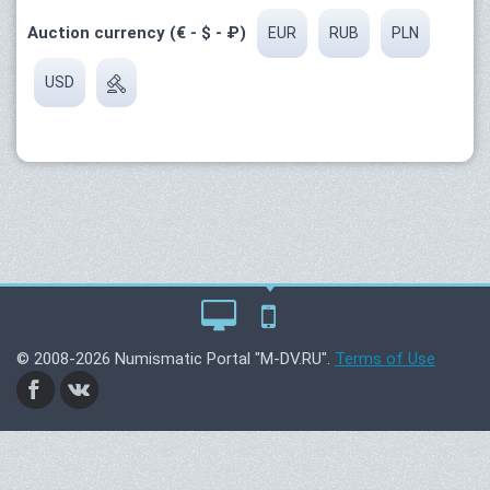
Auction currency (€ - $ - ₽)
EUR
RUB
PLN
USD
© 2008-2026 Numismatic Portal "M-DV.RU".
Terms of Use