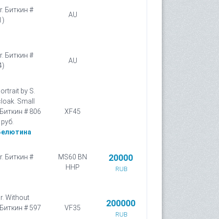
r. Биткин #
AU
1)
r. Биткин #
AU
4)
rtrait by S.
cloak. Small
, Биткин # 806
XF45
 руб.
Белютина
20000
r. Биткин #
MS60 BN
HHP
RUB
. Without
200000
 Биткин # 597
VF35
RUB