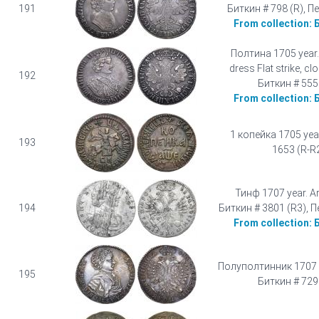
191
Биткин # 798 (R), П
From collection:
Полтина 1705 year.
dress Flat strike, c
192
Биткин # 555
From collection:
1 копейка 1705 yea
193
1653 (R-R
Тинф 1707 year. Ar
194
Биткин # 3801 (R3), П
From collection:
Полуполтинник 1707 ye
195
Биткин # 729