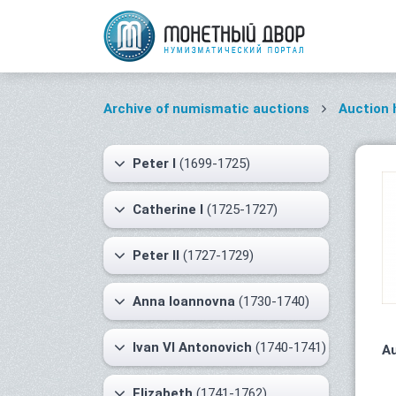
Archive of numismatic auctions
Auction 
Peter I
(1699-1725)
Catherine I
(1725-1727)
Peter II
(1727-1729)
Anna Ioannovna
(1730-1740)
Ivan VI Antonovich
(1740-1741)
Au
Elizabeth
(1741-1762)