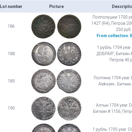
Lot number
Picture
Descripti
Полполушки 1700 yea
1427 (R4), Петров 20
186
250 руб.
From collection:
1 рубль 1704 year
188
ДОБРАЯ", Биткин #
Петров 40 р
Полтина 1704 year. Po
189
Alekseev , Биткин 
Алтын 1704 year. D
190
Биткин # 1156, Петр
1 рубль 1705 year. C