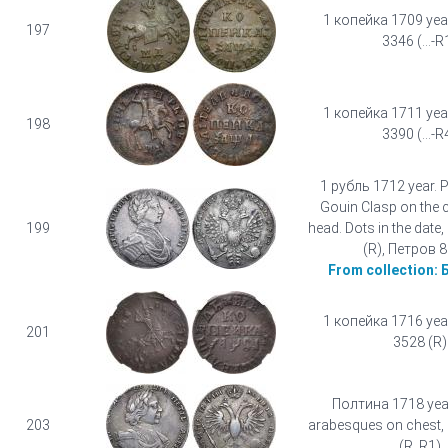
1 копейка 1709 yea
197
3346 (...-R
1 копейка 1711 yea
198
3390 (...-R
1 рубль 1712 year. Po
Gouin Clasp on the 
199
head. Dots in the date
(R), Петров 8
From collection:
1 копейка 1716 yea
201
3528 (R)
Полтина 1718 year
203
arabesques on chest,
(R, R1)