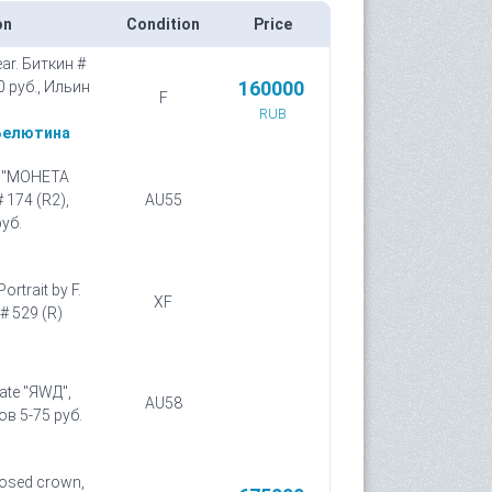
on
Condition
Price
r. Биткин #
160000
0 руб., Ильин
F
RUB
Белютина
. "МОНЕТА
 174 (R2),
AU55
уб.
rtrait by F.
XF
# 529 (R)
ate "ЯWД",
AU58
ов 5-75 руб.
losed crown,