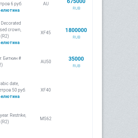
675000
етров 6 руб.
AU
RUB
Белютина
 Decorated
1800000
losed crown,
XF45
 (R2)
RUB
Белютина
35000
r. Биткин #
AU50
2)
RUB
abic date,
етров 50 руб.
XF40
Белютина
ar. Restrike,
MS62
 (R2)