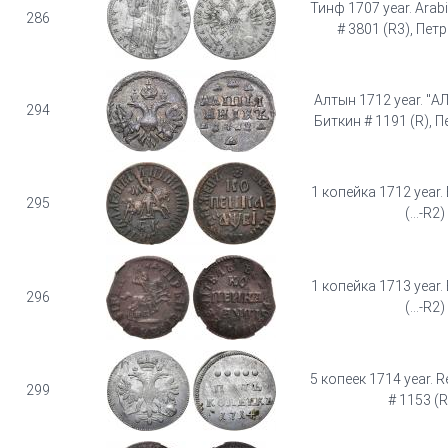
Тинф 1707 year. Arabi
286
# 3801 (R3), Петр
Алтын 1712 year. "А
294
Биткин # 1191 (R), П
1 копейка 1712 year.
295
(...-R2)
1 копейка 1713 year.
296
(...-R2)
5 копеек 1714 year. R
299
# 1153 (R