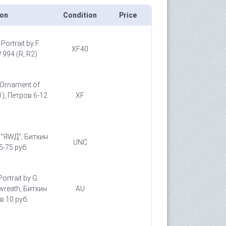
ion
Condition
Price
ortrait by F.
XF40
 994 (R, R2)
 Ornament of
1), Петров 6-12
XF
e "ЯWД", Биткин
UNC
5-75 руб.
ortrait by G.
wreath, Биткин
AU
в 10 руб.