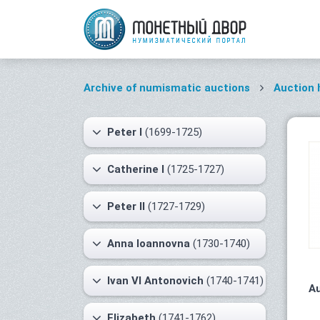
Archive of numismatic auctions
Auction 
Peter I
(1699-1725)
Catherine I
(1725-1727)
Peter II
(1727-1729)
Anna Ioannovna
(1730-1740)
Ivan VI Antonovich
(1740-1741)
Au
Elizabeth
(1741-1762)