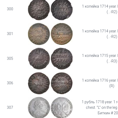
1 копейка 1714 year.
300
(...-R2)
1 копейка 1714 year.
301
(...-R2)
1 копейка 1715 year.
305
(...-R3)
1 копейка 1716 year.
306
(R)
1 рубль 1718 year. 1 r
307
chest. "L" on the leg
Биткин # 20