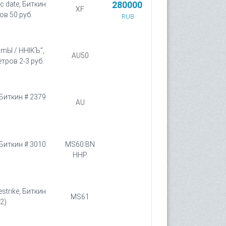
280000
c date, Биткин
XF
ов 50 руб.
RUB
ЛmЫ / ННIКЪ",
AU50
етров 2-3 руб.
 Биткин # 2379
AU
 Биткин # 3010
MS60 BN
HHP
estrike, Биткин
MS61
2)