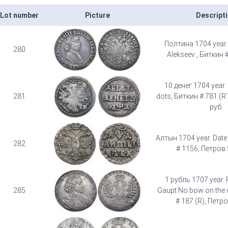
Lot number
Picture
Descript
Полтина 1704 year. P
280
Alekseev , Биткин #
10 денег 1704 year.
281
dots, Биткин # 781 (R
руб.
Алтын 1704 year. Dat
282
# 1156, Петров 
1 рубль 1707 year. P
285
Gaupt No bow on the 
# 187 (R), Петро