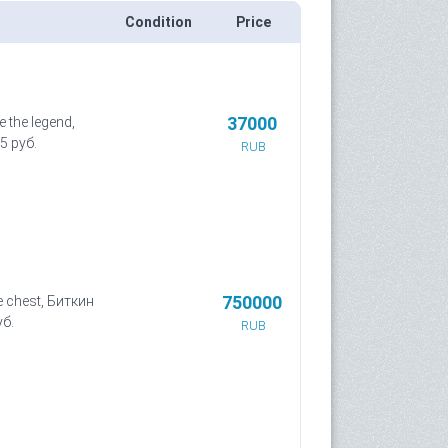
Condition
Price
37000
 the legend,
5 руб.
RUB
750000
e chest, Биткин
уб.
RUB