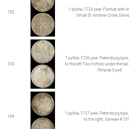
1 рубль 1723 year. Portrait with 
192
Small St. Andrew Order, Битк
1 рубль 1726 year. Petersburg type, 
193
to the left Two trefoils under the tai
Петров 5 руб.
1 рубль 1727 year. Petersburg type, 
194
to the right , Биткин # 15