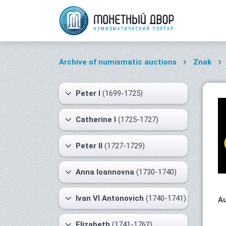
Archive of numismatic auctions
Znak
Peter I
(1699-1725)
Catherine I
(1725-1727)
Peter II
(1727-1729)
Anna Ioannovna
(1730-1740)
Ivan VI Antonovich
(1740-1741)
Au
Elizabeth
(1741-1762)