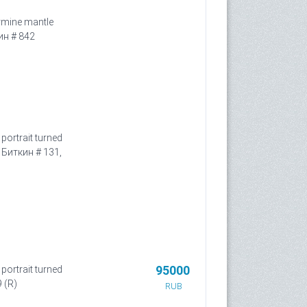
ermine mantle
ин # 842
portrait turned
l, Биткин # 131,
95000
portrait turned
9 (R)
RUB