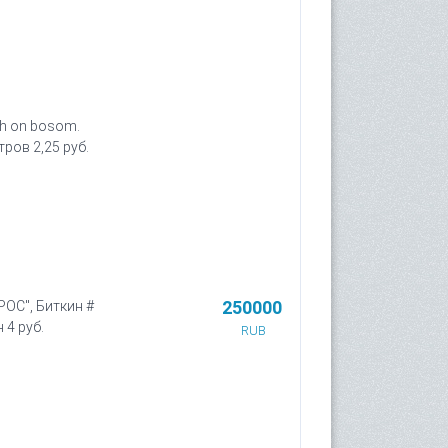
ch on bosom.
етров 2,25 руб.
250000
РОС", Биткин #
 4 руб.
RUB