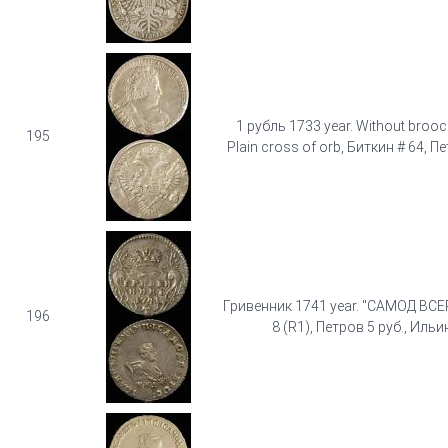
1 рубль 1733 year. Without broo
195
Plain cross of orb, Биткин # 64, П
Гривенник 1741 year. "САМОД ВСЕ
196
8 (R1), Петров 5 руб., Ильин