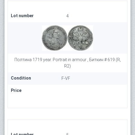
Lot number
4
Полтина 1719 year. Portrait in armour , Биткин # 619 (R,
R2)
Condition
F-VF
Price
Lot number