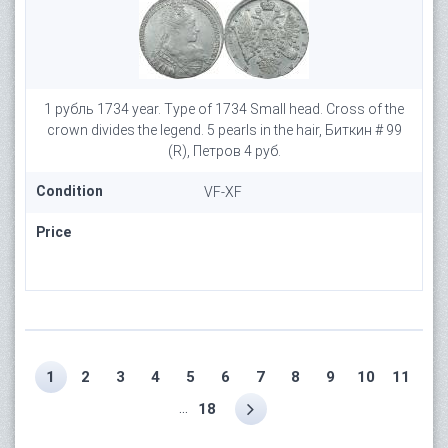
1 рубль 1734 year. Type of 1734 Small head. Cross of the
crown divides the legend. 5 pearls in the hair, Биткин # 99
(R), Петров 4 руб.
Condition
VF-XF
Price
1
2
3
4
5
6
7
8
9
10
11
...
18