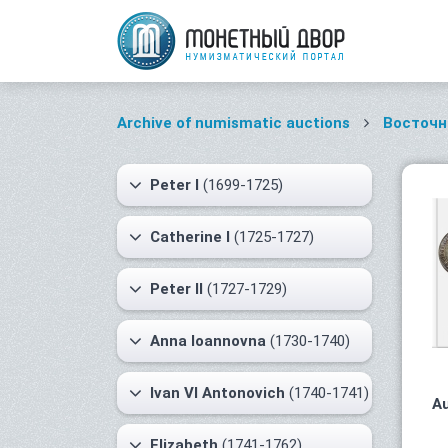
Archive of numismatic auctions
Восточн
Peter I
(1699-1725)
Catherine I
(1725-1727)
Peter II
(1727-1729)
Anna Ioannovna
(1730-1740)
Ivan VI Antonovich
(1740-1741)
Au
Elizabeth
(1741-1762)