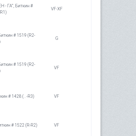
Н - ГА", Биткин #
VF-XF
(R1)
Биткин # 1519 (R2-
G
)
Биткин # 1519 (R2-
VF
)
ин # 1428 (...-R3)
VF
иткин # 1522 (R-R2)
VF