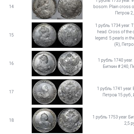
1 рубль 1733 year. 
14
bosom. Plain cross o
Петров 2,
1 рубль 1734 year. 
head. Cross of the 
15
legend. 5 pearls in th
(R), Петро
1 рубль 1740 year. 
16
Биткин # 240, П
1 рубль 1741 year. 
17
Петров 15 руб.,
1 рубль 1753 year. Б
18
2,5 р