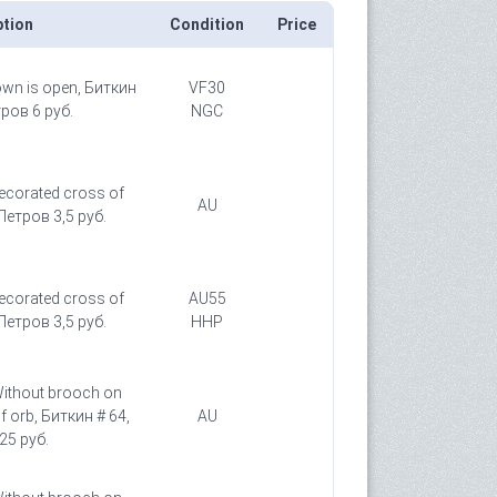
ption
Condition
Price
own is open, Биткин
VF30
тров 6 руб.
NGC
Decorated cross of
AU
 Петров 3,5 руб.
Decorated cross of
AU55
 Петров 3,5 руб.
HHP
Without brooch on
f orb, Биткин # 64,
AU
25 руб.