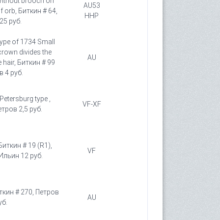
Without brooch on
AU53
f orb, Биткин # 64,
HHP
25 руб.
Type of 1734 Small
crown divides the
AU
e hair, Биткин # 99
в 4 руб.
Petersburg type ,
VF-XF
етров 2,5 руб.
Биткин # 19 (R1),
VF
 Ильин 12 руб.
иткин # 270, Петров
AU
уб.