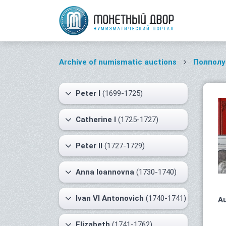
Archive of numismatic auctions
Полполу
Peter I
(1699-1725)
Catherine I
(1725-1727)
Peter II
(1727-1729)
Anna Ioannovna
(1730-1740)
Ivan VI Antonovich
(1740-1741)
Au
Elizabeth
(1741-1762)