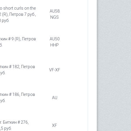
o short curls on the
AU58
 (R), Петров 7 руб.,
NGS
 руб.
ткин # 9 (R), Петров
AU50
б.
HHP
иткин # 182, Петров
VF-XF
уб.
иткин # 186, Петров
AU
уб.
. Биткин # 276,
XF
,5 руб.