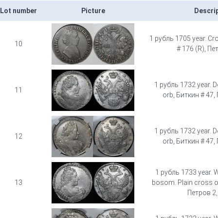
Lot number
Picture
Descri
1 рубль 1705 year. Cr
10
# 176 (R), Пе
1 рубль 1732 year. 
11
orb, Биткин # 47,
1 рубль 1732 year. 
12
orb, Биткин # 47,
1 рубль 1733 year. 
13
bosom. Plain cross o
Петров 2,