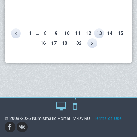
...
1
8
9
10
11
12
13
14
15
...
16
17
18
32
© 2008-2026 Numismatic Portal "M-DV.RU".
Terms of Use