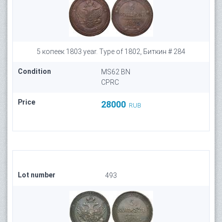
5 копеек 1803 year. Type of 1802, Биткин # 284
Condition
MS62 BN
CPRC
Price
28000
RUB
Lot number
493