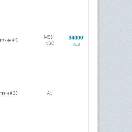
34000
MS61
Биткин # 3
NGC
RUB
иткин # 20
AU