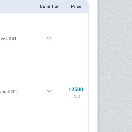
Condition
Price
ткин # 41
VF
12500
ткин # 203
XF
RUB