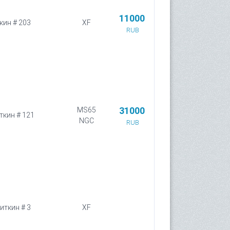
11000
ткин # 203
XF
RUB
31000
MS65
иткин # 121
NGC
RUB
Биткин # 3
XF