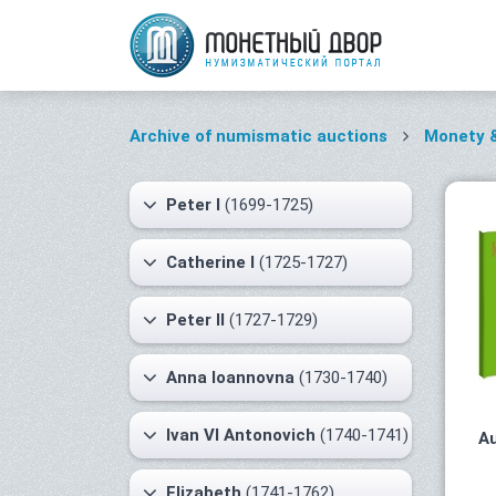
Archive of numismatic auctions
Monety 
Peter I
(1699-1725)
Catherine I
(1725-1727)
Peter II
(1727-1729)
Anna Ioannovna
(1730-1740)
Ivan VI Antonovich
(1740-1741)
Au
Elizabeth
(1741-1762)