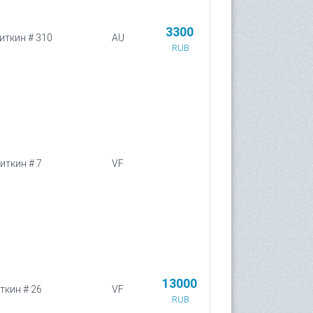
3300
Биткин # 310
AU
RUB
Биткин # 7
VF
13000
иткин # 26
VF
RUB