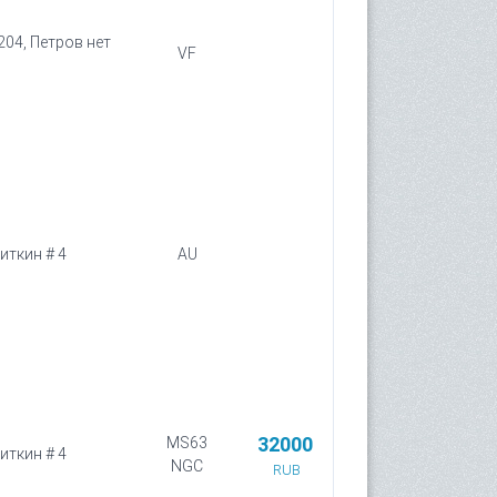
 204, Петров нет
VF
Биткин # 4
AU
32000
MS63
Биткин # 4
NGC
RUB