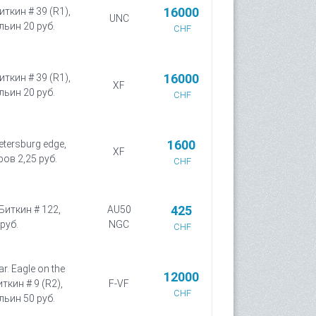
16000
иткин # 39 (R1),
UNC
льин 20 руб.
CHF
16000
иткин # 39 (R1),
XF
льин 20 руб.
CHF
1600
etersburg edge,
XF
ров 2,25 руб.
CHF
425
 Биткин # 122,
AU50
руб.
NGC
CHF
r. Eagle on the
12000
иткин # 9 (R2),
F-VF
CHF
льин 50 руб.