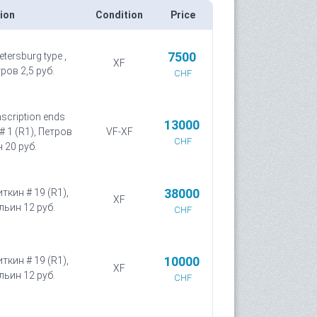
ion
Condition
Price
7500
etersburg type ,
XF
ров 2,5 руб.
CHF
nscription ends
13000
 # 1 (R1), Петров
VF-XF
CHF
н 20 руб.
38000
иткин # 19 (R1),
XF
льин 12 руб.
CHF
10000
иткин # 19 (R1),
XF
льин 12 руб.
CHF