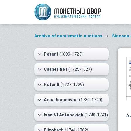
Archive of numismatic auctions
Sincona
Peter I
(1699-1725)
Catherine I
(1725-1727)
Peter II
(1727-1729)
Anna Ioannovna
(1730-1740)
Ivan VI Antonovich
(1740-1741)
Au
Elizabeth
(1741-1762)