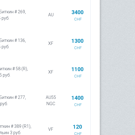
3400
 Биткин # 269,
AU
 руб.
CHF
1300
 Биткин # 136,
XF
 руб.
CHF
1100
иткин # 58 (R),
XF
5 руб.
CHF
1400
 Биткин # 277,
AU55
руб.
NGC
CHF
120
иткин # 389 (R1),
VF
льин 3 руб.
CHF