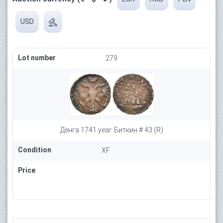
USD
Lot number
279
Денга 1741 year. Биткин # 43 (R)
Condition
XF
Price