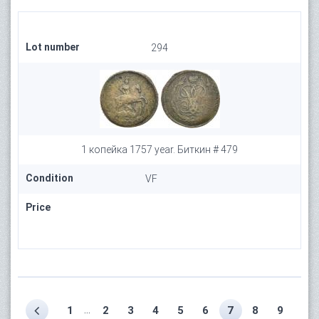
Lot number
294
1 копейка 1757 year. Биткин # 479
Condition
VF
Price
...
1
2
3
4
5
6
7
8
9