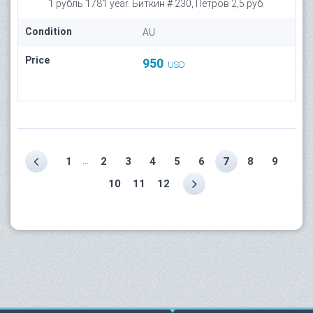
1 рубль 1781 year. Биткин # 230, Петров 2,5 руб.
Condition
AU
Price
950
USD
...
1
2
3
4
5
6
7
8
9
10
11
12