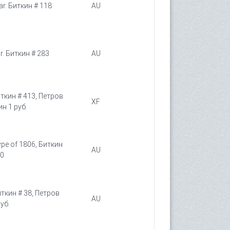
ar. Биткин # 118
AU
r. Биткин # 283
AU
иткин # 413, Петров
XF
ин 1 руб.
ype of 1806, Биткин
AU
90
иткин # 38, Петров
AU
уб.