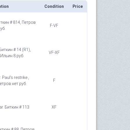
ption
Condition
Price
иткин # 814, Петров
F-VF
уб.
Биткин # 14 (R1),
VF-XF
 Ильин 8 руб.
Paul's restrike ,
F
етров нет руб.
ar. Биткин # 113
XF
Биткин # 88, Петров