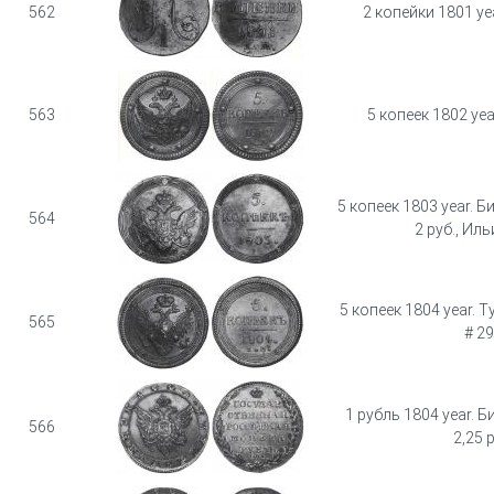
562
2 копейки 1801 ye
563
5 копеек 1802 yea
5 копеек 1803 year. Б
564
2 руб., Иль
5 копеек 1804 year. T
565
# 2
1 рубль 1804 year. Б
566
2,25 р