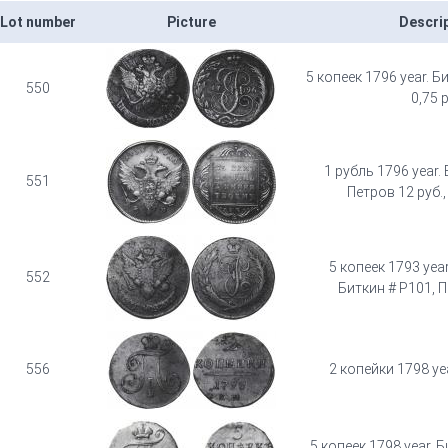
Lot number
Picture
Descri
5 копеек 1796 year. Б
550
0,75 р
1 рубль 1796 year. 
551
Петров 12 руб.,
5 копеек 1793 year. 
552
Биткин # P101, П
556
2 копейки 1798 ye
5 копеек 1798 year. 