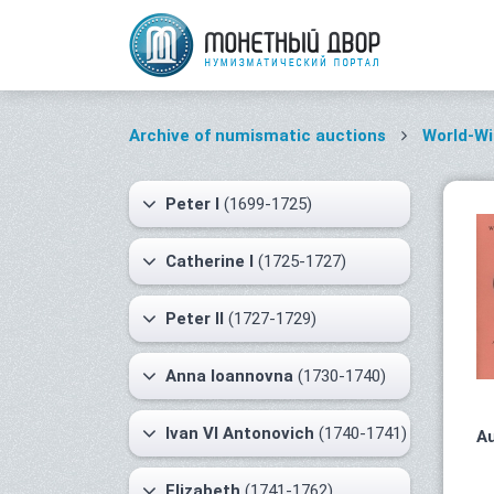
Archive of numismatic auctions
World-Wi
Peter I
(1699-1725)
Catherine I
(1725-1727)
Peter II
(1727-1729)
Anna Ioannovna
(1730-1740)
Ivan VI Antonovich
(1740-1741)
Au
Elizabeth
(1741-1762)